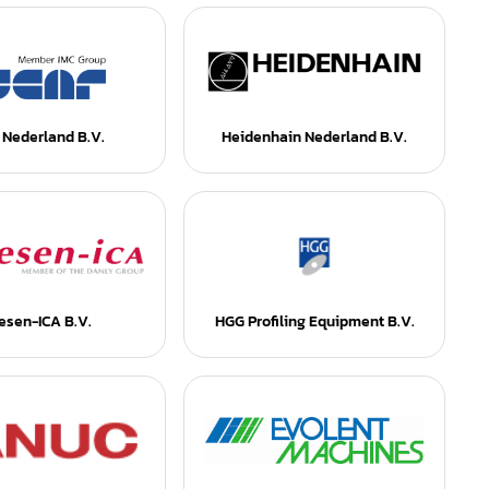
r Nederland B.V.
Heidenhain Nederland B.V.
esen-ICA B.V.
HGG Profiling Equipment B.V.