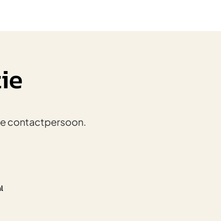
ie
e contactpersoon.
l