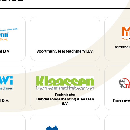
Yamazak
g B.V.
Voortman Steel Machinery B.V.
Technische
Handelsonderneming Klaassen
 B.V.
Timesaver
B.V.