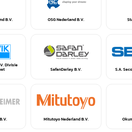
nd B.V.
OSG Nederland B.V.
St
V. Divisie
met
SafanDarley B.V.
S.A. Sec
B.V.
Mitutoyo Nederland B.V.
Okum