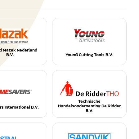
i Mazak Nederland
B.V.
YounG Cutting Tools B.V.
Technische
Handelsonderneming De Ridder
s International B.V.
B.V.