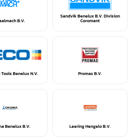
Sandvik Benelux B.V. Division
aalmach B.V.
Coromant
o Tools Benelux N.V.
Promas B.V.
a Benelux B.V.
Leering Hengelo B.V.