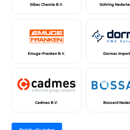
Gibac Chemie B.V.
Gühring Nederla
Emuge-Franken B.V.
Dormac Import
Cadmes B.V.
Bossard Nede
Bekijk alle leden