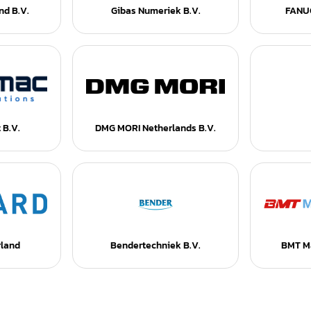
nd B.V.
Gibas Numeriek B.V.
FANU
 B.V.
DMG MORI Netherlands B.V.
rland
Bendertechniek B.V.
BMT Ma