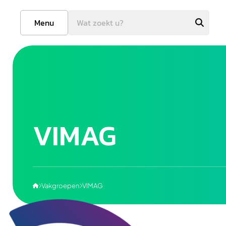
Menu
VIMAG
Vakgroepen
VIMAG


