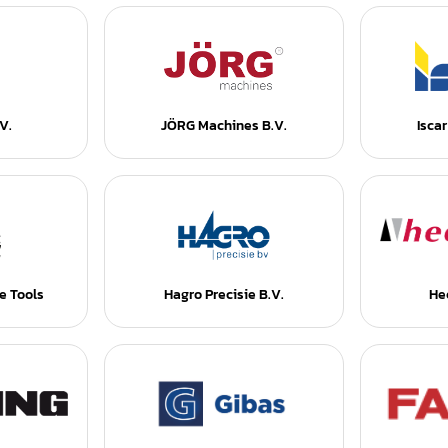
V.
JÖRG Machines B.V.
Isca
e Tools
Hagro Precisie B.V.
He