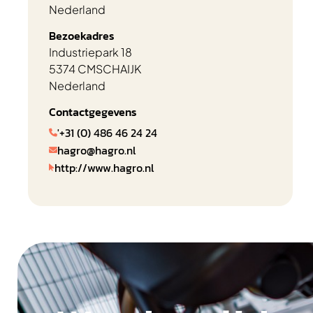
Nederland
Bezoekadres
Industriepark 18
5374 CM
SCHAIJK
Nederland
Contactgegevens
'+31 (0) 486 46 24 24

hagro@hagro.nl

http://www.hagro.nl
