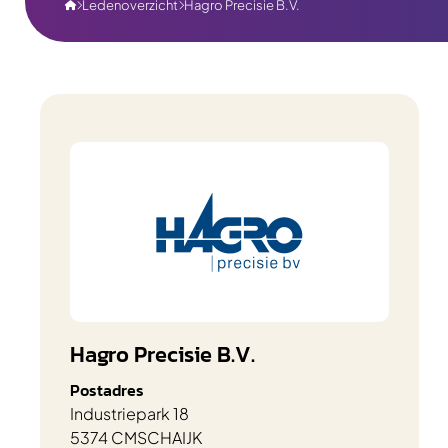
Ledenoverzicht
Hagro Precisie B.V.



Hagro Precisie B.V.
Postadres
Industriepark 18
5374 CM
SCHAIJK