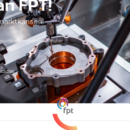
an FPT!
 marktkansen!
ngevulde aanmeldingsformulier
 je op.
aatschap