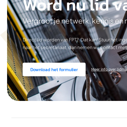
Word nu lid v
Vergroot je netwerk, kennis en
Direct lid worden van FPT? Dat kan! Stuur het i
naar het secretariaat, dan nemen wij contact met
Download het formulier
Meer info over lidm