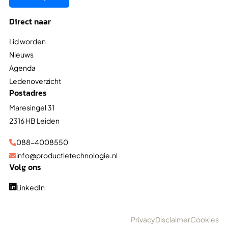
Direct naar
Lid worden
Nieuws
Agenda
Ledenoverzicht
Postadres
Maresingel 31
2316 HB Leiden
088-4008550

info@productietechnologie.nl

Volg ons
LinkedIn

Privacy
Disclaimer
Cookies