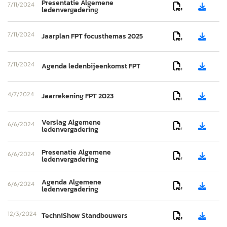
Presentatie Algemene
7/11/2024


ledenvergadering
7/11/2024
Jaarplan FPT focusthemas 2025


7/11/2024
Agenda ledenbijeenkomst FPT


4/7/2024
Jaarrekening FPT 2023


Verslag Algemene
6/6/2024


ledenvergadering
Presenatie Algemene
6/6/2024


ledenvergadering
Agenda Algemene
6/6/2024


ledenvergadering
12/3/2024
TechniShow Standbouwers

