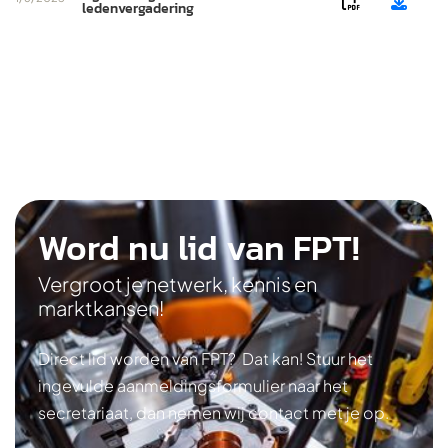


ledenvergadering
Word nu lid van FPT!
Vergroot je netwerk, kennis en
marktkansen!
Direct lid worden van FPT? Dat kan! Stuur het
ingevulde aanmeldingsformulier naar het
secretariaat, dan nemen wij contact met je op.