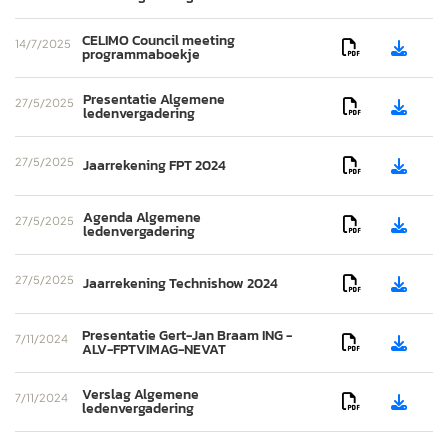
CELIMO Council meeting
14/7/2025


programmaboekje
Presentatie Algemene
27/5/2025


ledenvergadering
27/5/2025
Jaarrekening FPT 2024


Agenda Algemene
27/5/2025


ledenvergadering
27/5/2025
Jaarrekening Technishow 2024


Presentatie Gert-Jan Braam ING -
7/11/2024


ALV-FPTVIMAG-NEVAT
Verslag Algemene
7/11/2024


ledenvergadering