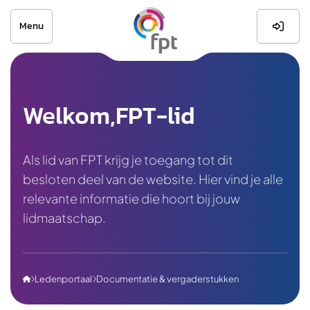
Menu

Welkom,
FPT-lid
Als lid van FPT krijg je toegang tot dit
besloten deel van de website. Hier vind je alle
relevante informatie die hoort bij jouw
lidmaatschap.
Ledenportaal
Documentatie & vergaderstukken


