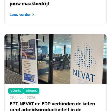
jouw maakbedrijf
Lees verder

events
nieuws
29
januari
2026
FPT, NEVAT en FDP verbinden de keten
rond arbeidsproductiviteit in de