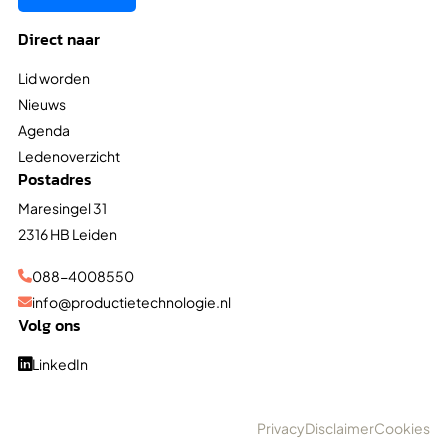
Direct naar
Lid worden
Nieuws
Agenda
Ledenoverzicht
Postadres
Maresingel 31
2316 HB Leiden
088-4008550

info@productietechnologie.nl

Volg ons
LinkedIn

Privacy
Disclaimer
Cookies