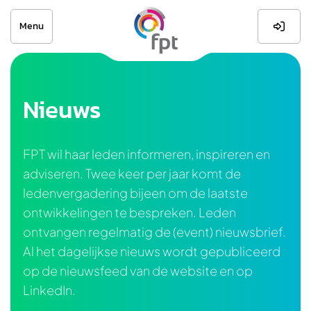
Menu

Nieuws
FPT wil haar leden informeren, inspireren en
adviseren. Twee keer per jaar komt de
ledenvergadering bijeen om de laatste
ontwikkelingen te bespreken. Leden
ontvangen regelmatig de (event) nieuwsbrief.
Al het dagelijkse nieuws wordt gepubliceerd
op de nieuwsfeed van de website en op
LinkedIn.