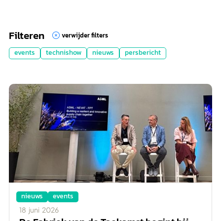
Filteren
verwijder filters

events
technishow
nieuws
persbericht
nieuws
events
18
juni
2026