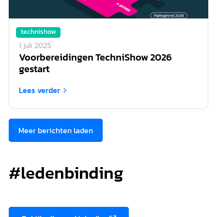
technishow
1
juli
2025
Voorbereidingen TechniShow 2026
gestart
Lees verder

Meer berichten laden
#ledenbinding