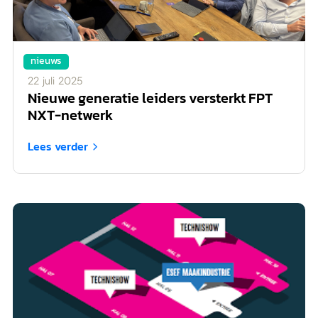
nieuws
22
juli
2025
Nieuwe generatie leiders versterkt FPT
NXT-netwerk
Lees verder
