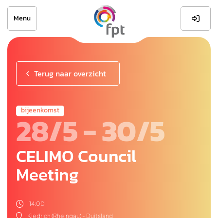
Menu

Terug naar overzicht
bijeenkomst
28/5 - 30/5
CELIMO Council
Meeting

14:00

Kiedrich (Rheingau) - Duitsland