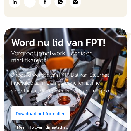
Word nu lid van FPT!
Vergroot je netwerk, kennis en
marktkansen!
Direct lid worden van FPT? Dat kan! Stuur het
ingevulde aanmeldingsformulier naar het
secretariaat, dan nemen wij contact met je op.
Download het formulier
Meer info over lidmaatschap