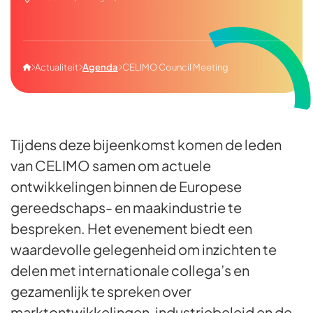
Actualiteit
Agenda
CELIMO Council Meeting




Tijdens deze bijeenkomst komen de leden
van CELIMO samen om actuele
ontwikkelingen binnen de Europese
gereedschaps- en maakindustrie te
bespreken. Het evenement biedt een
waardevolle gelegenheid om inzichten te
delen met internationale collega’s en
gezamenlijk te spreken over
marktontwikkelingen, industriebeleid en de