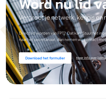
Word nu lid v
Vergroot je netwerk, kennis en
Direct lid worden van FPT? Dat kan! Stuur het i
naar het secretariaat, dan nemen wij contact met
Download het formulier
Meer info over lidm