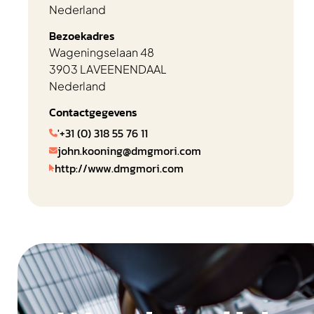
Nederland
Bezoekadres
Wageningselaan 48
3903 LA
VEENENDAAL
Nederland
Contactgegevens
'+31 (0) 318 55 76 11

john.kooning@dmgmori.com

http://www.dmgmori.com
