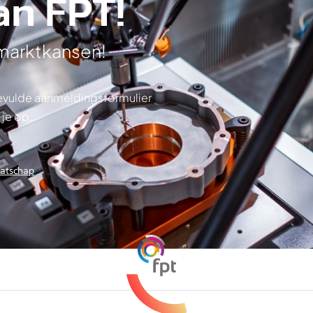
an FPT!
 marktkansen!
ngevulde aanmeldingsformulier
 je op.
aatschap