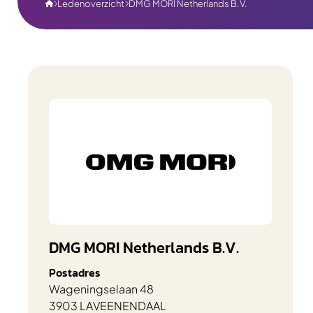
Ledenoverzicht
DMG MORI Netherlands B.V.



DMG MORI Netherlands B.V.
Postadres
Wageningselaan 48
3903 LA
VEENENDAAL