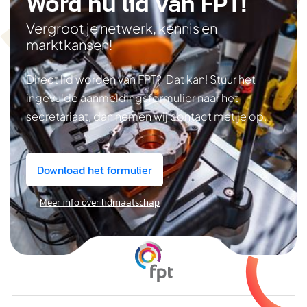
Word nu lid van FPT!
Vergroot je netwerk, kennis en
marktkansen!
Direct lid worden van FPT? Dat kan! Stuur het
ingevulde aanmeldingsformulier naar het
secretariaat, dan nemen wij contact met je op.
Download het formulier
Meer info over lidmaatschap