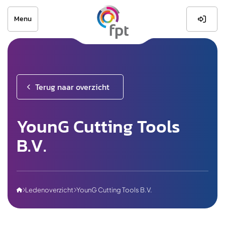
Menu

Terug naar overzicht
YounG Cutting Tools
B.V.
Ledenoverzicht
YounG Cutting Tools B.V.


