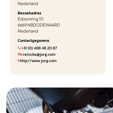
Nederland
Bezoekadres
Edisonring 10
6669 NB
DODEWAARD
Nederland
Contactgegevens
'+31 (0) 488 48 20 87

r.reincke@jorg.com

http://www.jorg.com
