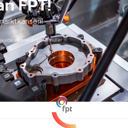
an FPT!
 marktkansen!
ngevulde aanmeldingsformulier
 je op.
aatschap