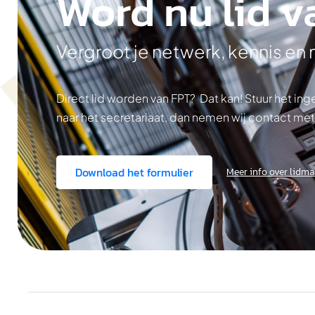
Word nu lid v
Vergroot je netwerk, kennis en
Direct lid worden van FPT? Dat kan! Stuur het i
naar het secretariaat, dan nemen wij contact met
Download het formulier
Meer info over lidm