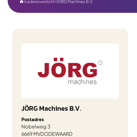
Ledenoverzicht
JÖRG Machines B.V.



JÖRG Machines B.V.
Postadres
Nobelweg 3
6669 MV
DODEWAARD