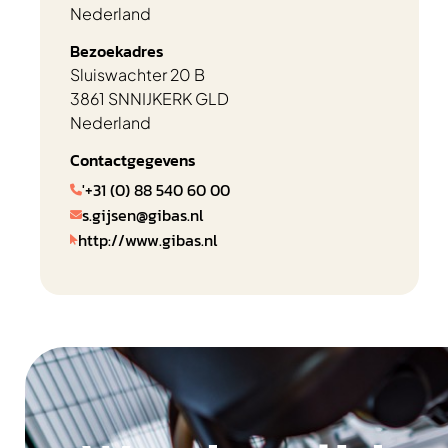
Nederland
Bezoekadres
Sluiswachter 20 B
3861 SN
NIJKERK GLD
Nederland
Contactgegevens
'+31 (0) 88 540 60 00

s.gijsen@gibas.nl

http://www.gibas.nl
