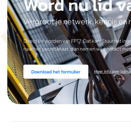
Word nu lid v
Vergroot je netwerk, kennis en
Direct lid worden van FPT? Dat kan! Stuur het i
naar het secretariaat, dan nemen wij contact met
Download het formulier
Meer info over lidm