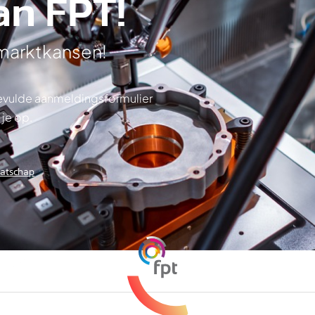
an FPT!
 marktkansen!
ngevulde aanmeldingsformulier
 je op.
aatschap