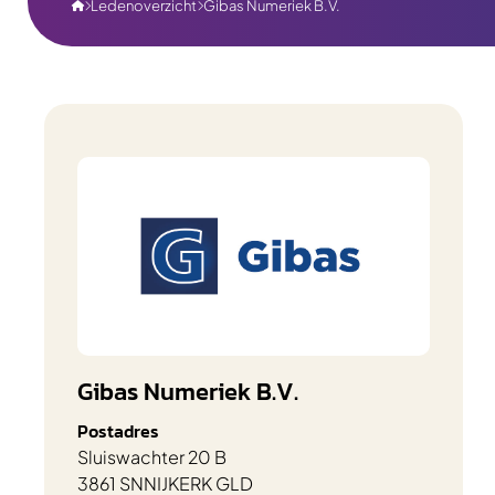
Ledenoverzicht
Gibas Numeriek B.V.



Gibas Numeriek B.V.
Postadres
Sluiswachter 20 B
3861 SN
NIJKERK GLD