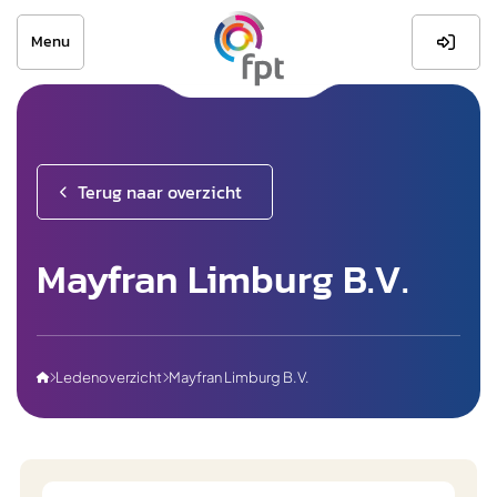
Menu

Terug naar overzicht
Mayfran Limburg B.V.
Ledenoverzicht
Mayfran Limburg B.V.


