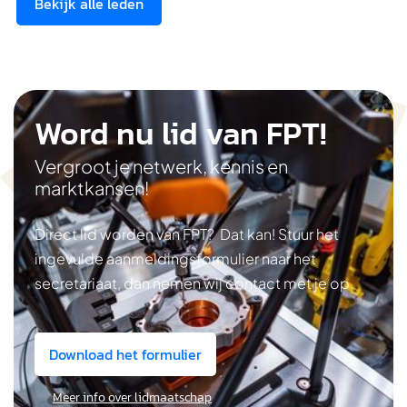
Bekijk alle leden
Word nu lid van FPT!
Vergroot je netwerk, kennis en
marktkansen!
Direct lid worden van FPT? Dat kan! Stuur het
ingevulde aanmeldingsformulier naar het
secretariaat, dan nemen wij contact met je op.
Download het formulier
Meer info over lidmaatschap