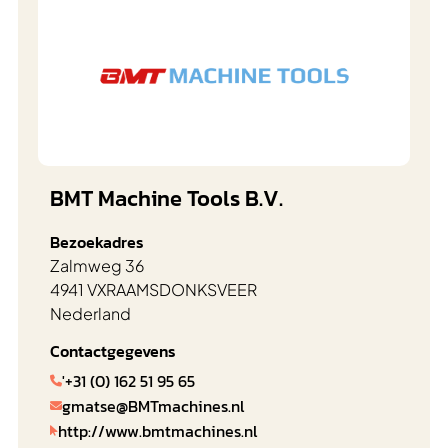
BMT Machine Tools B.V.
Bezoekadres
Zalmweg 36
4941 VX
RAAMSDONKSVEER
Nederland
Contactgegevens
'+31 (0) 162 51 95 65

gmatse@BMTmachines.nl

http://www.bmtmachines.nl
