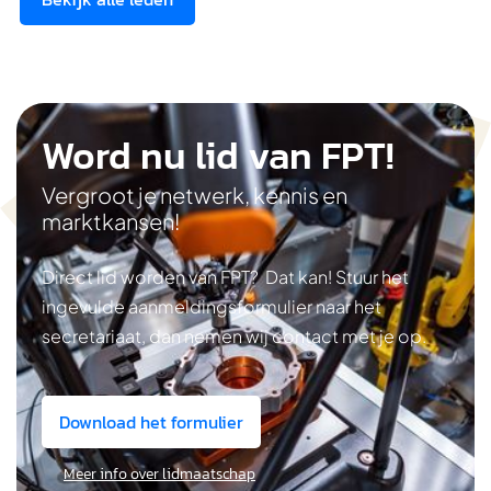
Word nu lid van FPT!
Vergroot je netwerk, kennis en
marktkansen!
Direct lid worden van FPT? Dat kan! Stuur het
ingevulde aanmeldingsformulier naar het
secretariaat, dan nemen wij contact met je op.
Download het formulier
Meer info over lidmaatschap