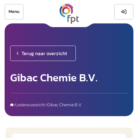
Menu

Terug naar overzicht
Gibac Chemie B.V.
Ledenoverzicht
Gibac Chemie B.V.


