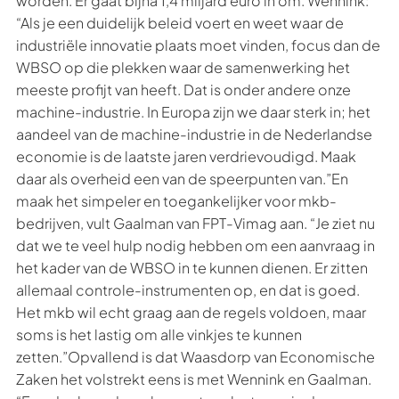
worden. Er gaat bijna 1,4 miljard euro in om. Wennink:
“Als je een duidelijk beleid voert en weet waar de
industriële innovatie plaats moet vinden, focus dan de
WBSO op die plekken waar de samenwerking het
meeste profijt van heeft. Dat is onder andere onze
machine-industrie. In Europa zijn we daar sterk in; het
aandeel van de machine-industrie in de Nederlandse
economie is de laatste jaren verdrievoudigd. Maak
daar als overheid een van de speerpunten van.”En
maak het simpeler en toegankelijker voor mkb-
bedrijven, vult Gaalman van FPT-Vimag aan. “Je ziet nu
dat we te veel hulp nodig hebben om een aanvraag in
het kader van de WBSO in te kunnen dienen. Er zitten
allemaal controle-instrumenten op, en dat is goed.
Het mkb wil echt graag aan de regels voldoen, maar
soms is het lastig om alle vinkjes te kunnen
zetten.”Opvallend is dat Waasdorp van Economische
Zaken het volstrekt eens is met Wennink en Gaalman.