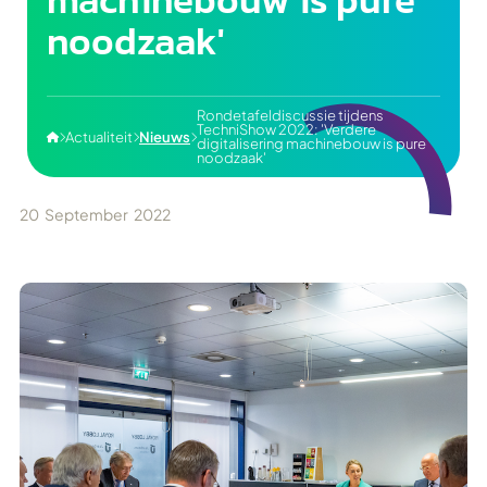
noodzaak'
Rondetafeldiscussie tijdens
TechniShow 2022: 'Verdere
Actualiteit
Nieuws




digitalisering machinebouw is pure
noodzaak'
20
September
2022