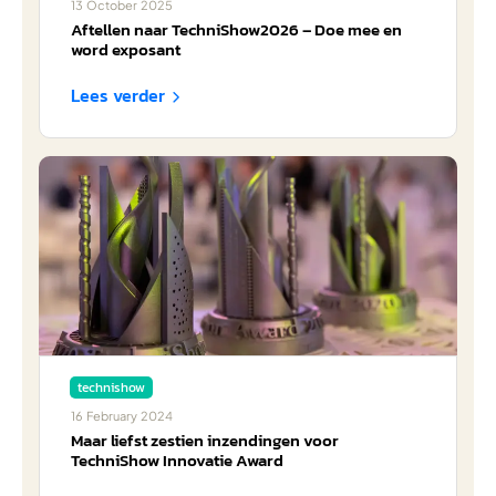
13
October
2025
Aftellen naar TechniShow2026 – Doe mee en
word exposant
Lees verder

technishow
16
February
2024
Maar liefst zestien inzendingen voor
TechniShow Innovatie Award