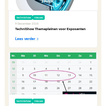
technishow
nieuws
9
December
2025
TechniShow Themapleinen voor Exposanten
Lees verder

technishow
nieuws