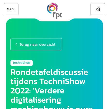
Menu

Terug naar overzicht
technishow
Rondetafeldiscussie
tijdens TechniShow
2022: 'Verdere
digitalisering
machinebouw is pure