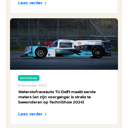
Lees verder

technishow
8
December
2023
Waterstofraceauto TU Delft maakt eerste
meters (en zijn voorganger is straks te
bewonderen op TechniShow 2024)
Lees verder
