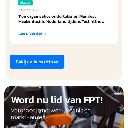
nieuws
3
March
2026
Tien organisaties ondertekenen Manifest
Maakindustrie Nederland tijdens TechniShow
Lees verder

Bekijk alle berichten
Word nu lid van FPT!
Vergroot je netwerk, kennis en
marktkansen!