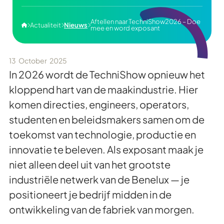
Aftellen naar TechniShow2026 – Doe
Actualiteit
Nieuws




mee en word exposant
13
October
2025
In 2026 wordt de TechniShow opnieuw het
kloppend hart van de maakindustrie. Hier
komen directies, engineers, operators,
studenten en beleidsmakers samen om de
toekomst van technologie, productie en
innovatie te beleven. Als exposant maak je
niet alleen deel uit van het grootste
industriële netwerk van de Benelux — je
positioneert je bedrijf midden in de
ontwikkeling van de fabriek van morgen.