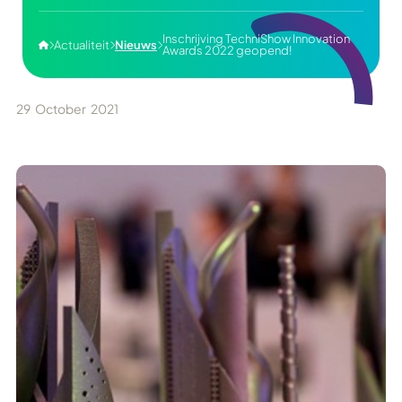
Inschrijving TechniShow Innovation
Actualiteit
Nieuws




Awards 2022 geopend!
29
October
2021