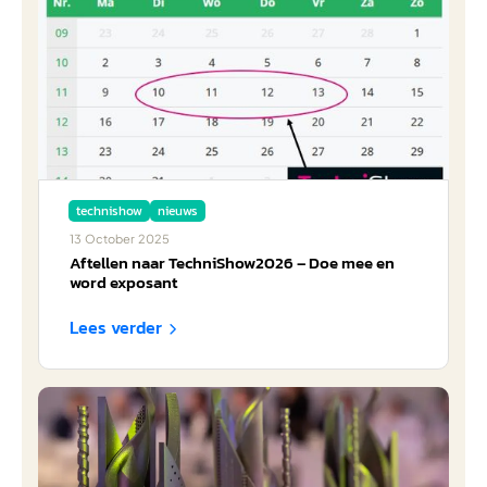
technishow
nieuws
13
October
2025
Aftellen naar TechniShow2026 – Doe mee en
word exposant
Lees verder
