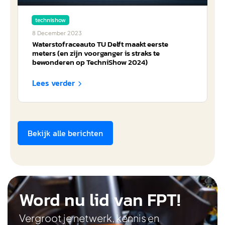
technishow
8
December
2023
Waterstofraceauto TU Delft maakt eerste
meters (en zijn voorganger is straks te
bewonderen op TechniShow 2024)
Lees verder

Bekijk alle berichten
Word nu lid van FPT!
Vergroot je netwerk, kennis en