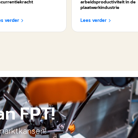
currentiekracht
arbeidsproductiviteit in de
plaatwerkindustrie
es verder
Lees verder


an FPT!
 marktkansen!