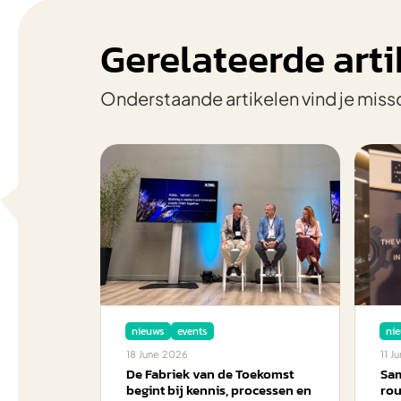
Gerelateerde arti
Onderstaande artikelen vind je miss
nieuws
events
ni
18
June
2026
11
Ju
De Fabriek van de Toekomst
Sam
begint bij kennis, processen en
rou