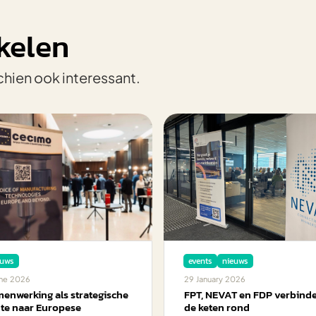
kelen
chien ook interessant.
euws
events
nieuws
ne
2026
29
January
2026
enwerking als strategische
FPT, NEVAT en FDP verbind
te naar Europese
de keten rond