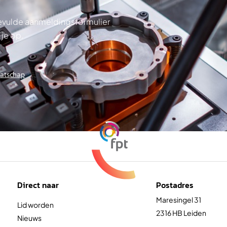
ngevulde aanmeldingsformulier
 je op.
aatschap
Direct naar
Postadres
Maresingel 31
Lid worden
2316 HB Leiden
Nieuws