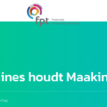
ines houdt Maakin
e Dag