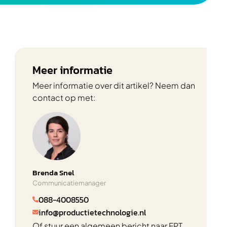
Meer informatie
Meer informatie over dit artikel? Neem dan
contact op met:
Brenda Snel
Communicatiemanager
088-4008550

info@productietechnologie.nl

Of stuur een algemeen bericht naar FPT.