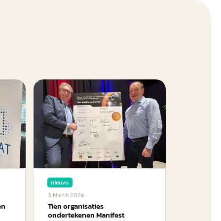
nieuws
3
March
2026
en
Tien organisaties
ondertekenen Manifest