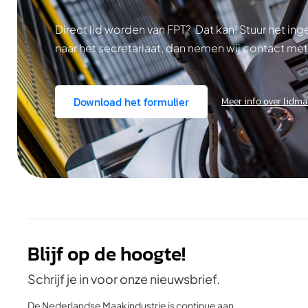
Direct lid worden van FPT? Dat kan! Stuur het i
naar het secretariaat, dan nemen wij contact met
Download het formulier
Meer info over lidm
Blijf op de hoogte!
Schrijf je in voor onze nieuwsbrief.
De Nederlandse Maakindustrie is continue aan