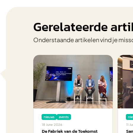
Gerelateerde arti
Onderstaande artikelen vind je miss
nieuws
events
ni
18
June
2026
11
Ju
De Fabriek van de Toekomst
Sam