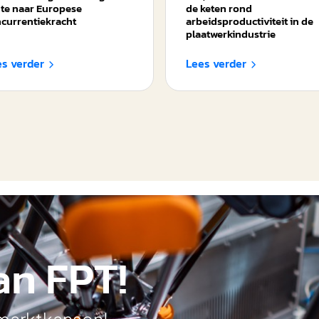
te naar Europese
de keten rond
currentiekracht
arbeidsproductiviteit in de
plaatwerkindustrie
es verder
Lees verder


an FPT!