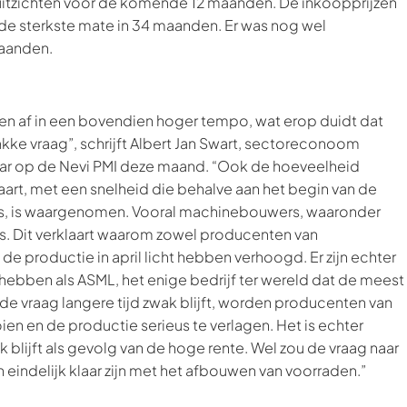
uitzichten voor de komende 12 maanden. De inkoopprijzen
de sterkste mate in 34 maanden. Er was nog wel
maanden.
en af in een bovendien hoger tempo, wat erop duidt dat
 vraag”, schrijft Albert Jan Swart, sectoreconoom
aar op de Nevi PMI deze maand. “Ook de hoeveelheid
aart, met een snelheid die behalve aan het begin van de
risis, is waargenomen. Vooral machinebouwers, waaronder
. Dit verklaart waarom zowel producenten van
productie in april licht hebben verhoogd. Er zijn echter
hebben als ASML, het enige bedrijf ter wereld dat de meest
e vraag langere tijd zwak blijft, worden producenten van
 en de productie serieus te verlagen. Het is echter
blijft als gevolg van de hoge rente. Wel zou de vraag naar
n eindelijk klaar zijn met het afbouwen van voorraden.”