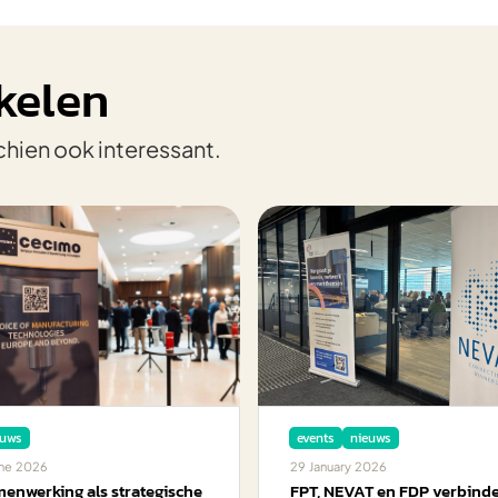
kelen
chien ook interessant.
euws
events
nieuws
ne
2026
29
January
2026
enwerking als strategische
FPT, NEVAT en FDP verbind