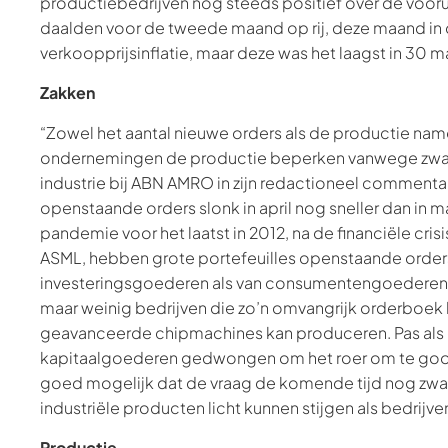
productiebedrijven nog steeds positief over de voor
daalden voor de tweede maand op rij, deze maand in 
verkoopprijsinflatie, maar deze was het laagst in 30 
Zakken
“Zowel het aantal nieuwe orders als de productie nam
ondernemingen de productie beperken vanwege zwakke
industrie bij ABN AMRO in zijn redactioneel comment
openstaande orders slonk in april nog sneller dan in m
pandemie voor het laatst in 2012, na de financiële c
ASML, hebben grote portefeuilles openstaande orders
investeringsgoederen als van consumentengoederen de 
maar weinig bedrijven die zo’n omvangrijk orderboek 
geavanceerde chipmachines kan produceren. Pas als d
kapitaalgoederen gedwongen om het roer om te gooien
goed mogelijk dat de vraag de komende tijd nog zwak 
industriële producten licht kunnen stijgen als bedrijve
Productie