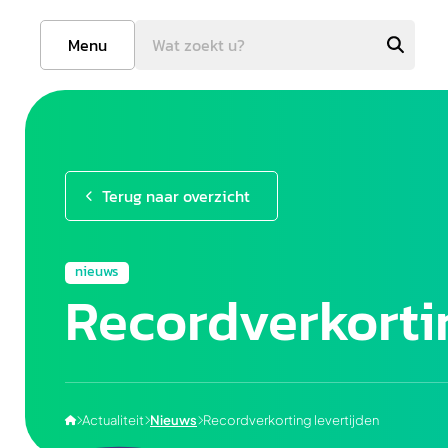
Menu
Terug naar overzicht
nieuws
Recordverkorti
Actualiteit
Nieuws
Recordverkorting levertijden



