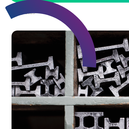
3
May
2023