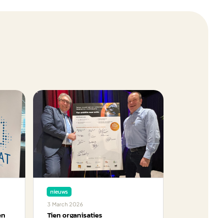
nieuws
3
March
2026
en
Tien organisaties