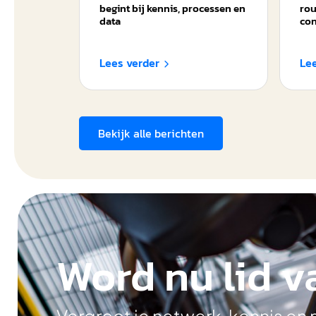
begint bij kennis, processen en
rou
data
con
Lees verder
Le

Bekijk alle berichten
Word nu lid v