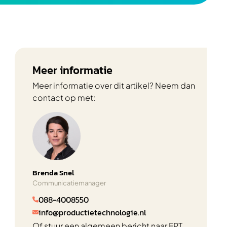
Meer informatie
Meer informatie over dit artikel? Neem dan
contact op met:
Brenda Snel
Communicatiemanager
088-4008550

info@productietechnologie.nl

Of stuur een algemeen bericht naar FPT.