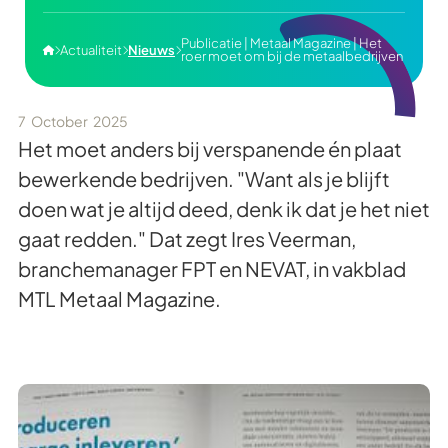
Publicatie | Metaal Magazine | Het
Actualiteit
Nieuws




roer moet om bij de metaalbedrijven
7
October
2025
Het moet anders bij verspanende én plaat
bewerkende bedrijven. "Want als je blijft
doen wat je altijd deed, denk ik dat je het niet
gaat redden." Dat zegt Ires Veerman,
branchemanager FPT en NEVAT, in vakblad
MTL Metaal Magazine.