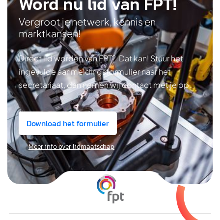
Word nu lid van FPT!
Vergroot je netwerk, kennis en
marktkansen!
Direct lid worden van FPT? Dat kan! Stuur het
ingevulde aanmeldingsformulier naar het
secretariaat, dan nemen wij contact met je op.
Download het formulier
Meer info over lidmaatschap