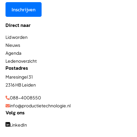
Inschrijven
Direct naar
Lid worden
Nieuws
Agenda
Ledenoverzicht
Postadres
Maresingel 31
2316 HB Leiden
088-4008550

info@productietechnologie.nl

Volg ons
LinkedIn
