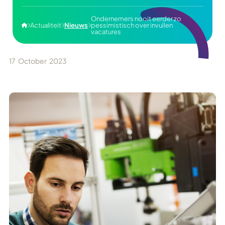
Ondernemers nooit eerder zo
Actualiteit
Nieuws
pessimistisch over invullen




vacatures
17
October
2023