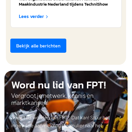
Maakindustrie Nederland tijdens TechniShow
Lees verder

Bekijk alle berichten
Word nu lid van FPT!
Vergroot je netwerk, kennis en
marktkansen!
Direct lid worden van FPT? Dat kan! Stuur het
ingevulde aanmeldingsformulier naar het