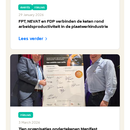
events
nieuws
29
January
2026
FPT, NEVAT en FDP verbinden de keten rond
arbeidsproductiviteit in de plaatwerkindustrie
Lees verder

nieuws
3
March
2026
Tien organisaties ondertekenen Manifest