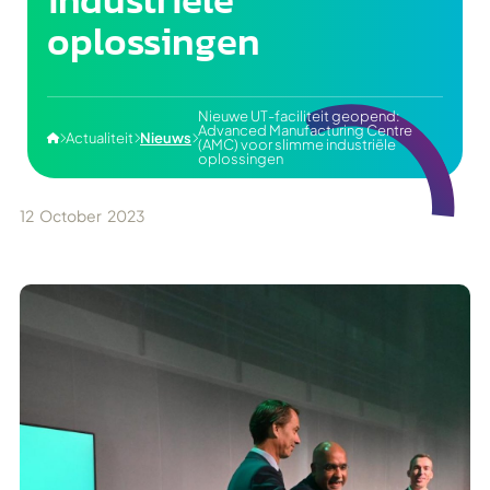
oplossingen
Nieuwe UT-faciliteit geopend:
Advanced Manufacturing Centre
Actualiteit
Nieuws




(AMC) voor slimme industriële
oplossingen
12
October
2023