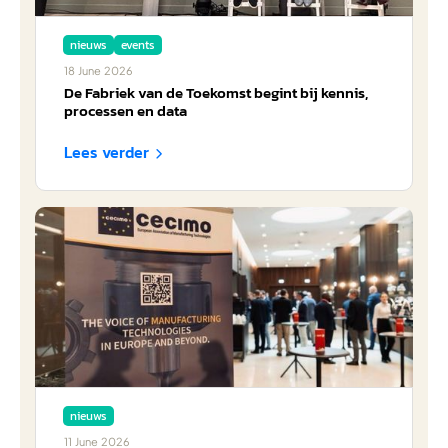
nieuws
events
18
June
2026
De Fabriek van de Toekomst begint bij kennis,
processen en data
Lees verder

nieuws
11
June
2026