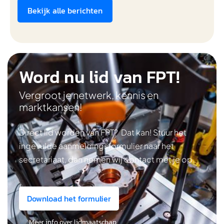
Bekijk alle berichten
Word nu lid van FPT!
Vergroot je netwerk, kennis en
marktkansen!
Direct lid worden van FPT? Dat kan! Stuur het
ingevulde aanmeldingsformulier naar het
secretariaat, dan nemen wij contact met je op.
Download het formulier
Meer info over lidmaatschap