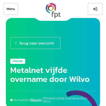
Menu

Terug naar overzicht
nieuws
Metalnet vijfde
overname door Wilvo
Metalnet vijfde overname door
Actualiteit
Nieuws




Wilvo