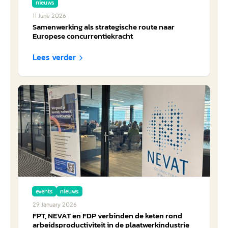
nieuws
11
June
2026
Samenwerking als strategische route naar
Europese concurrentiekracht
Lees verder

events
nieuws
29
January
2026
FPT, NEVAT en FDP verbinden de keten rond
arbeidsproductiviteit in de plaatwerkindustrie