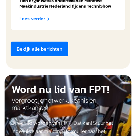
Tien organisaties ondertekenen Manifest
Maakindustrie Nederland tijdens TechniShow
Lees verder

Bekijk alle berichten
Word nu lid van FPT!
Vergroot je netwerk, kennis en
marktkansen!
Direct lid worden van FPT? Dat kan! Stuur het
ingevulde aanmeldingsformulier naar het