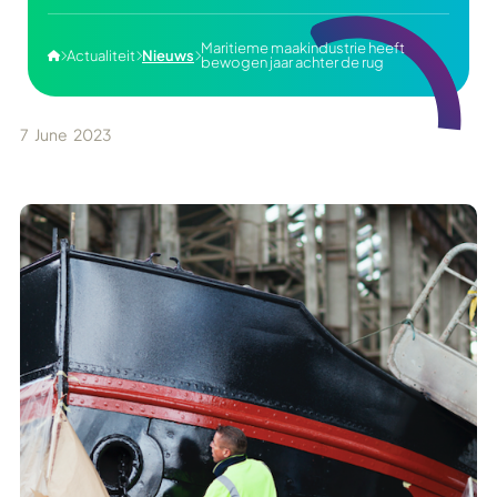
Maritieme maakindustrie heeft
Actualiteit
Nieuws




bewogen jaar achter de rug
7
June
2023