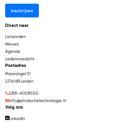
Inschrijven
Direct naar
Lid worden
Nieuws
Agenda
Ledenoverzicht
Postadres
Maresingel 31
2316 HB Leiden
088-4008550

info@productietechnologie.nl

Volg ons
LinkedIn
