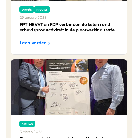
events
nieuws
29
January
2026
FPT, NEVAT en FDP verbinden de keten rond
arbeidsproductiviteit in de plaatwerkindustrie
Lees verder

nieuws
3
March
2026