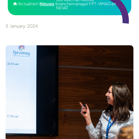
Actualiteit
Nieuws
branchemanager FPT-VIMAG en




NEVAT
5
January
2024