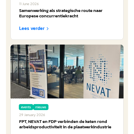
11
June
2026
Samenwerking als strategische route naar
Europese concurrentiekracht
Lees verder

events
nieuws
29
January
2026
FPT, NEVAT en FDP verbinden de keten rond
arbeidsproductiviteit in de plaatwerkindustrie