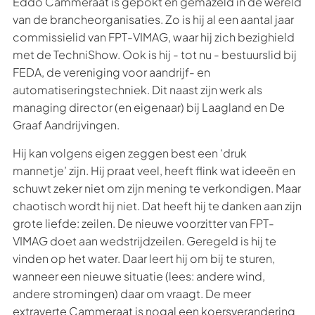
Eddo Cammeraat is gepokt en gemazeld in de wereld
van de brancheorganisaties. Zo is hij al een aantal jaar
commissielid van FPT-VIMAG, waar hij zich bezighield
met de TechniShow. Ook is hij - tot nu - bestuurslid bij
FEDA, de vereniging voor aandrijf- en
automatiseringstechniek. Dit naast zijn werk als
managing director (en eigenaar) bij Laagland en De
Graaf Aandrijvingen.
Hij kan volgens eigen zeggen best een ‘druk
mannetje’ zijn. Hij praat veel, heeft flink wat ideeën en
schuwt zeker niet om zijn mening te verkondigen. Maar
chaotisch wordt hij niet. Dat heeft hij te danken aan zijn
grote liefde: zeilen. De nieuwe voorzitter van FPT-
VIMAG doet aan wedstrijdzeilen. Geregeld is hij te
vinden op het water. Daar leert hij om bij te sturen,
wanneer een nieuwe situatie (lees: andere wind,
andere stromingen) daar om vraagt. De meer
extraverte Cammeraat is nogal een koersverandering