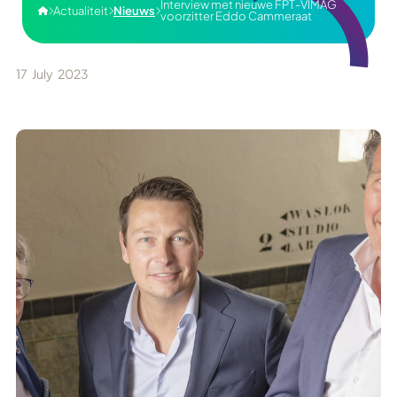
Interview met nieuwe FPT-VIMAG
Actualiteit
Nieuws




voorzitter Eddo Cammeraat
17
July
2023