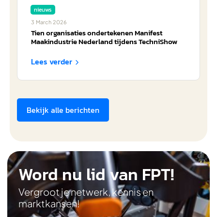
nieuws
3
March
2026
Tien organisaties ondertekenen Manifest
Maakindustrie Nederland tijdens TechniShow
Lees verder

Bekijk alle berichten
Word nu lid van FPT!
Vergroot je netwerk, kennis en
marktkansen!