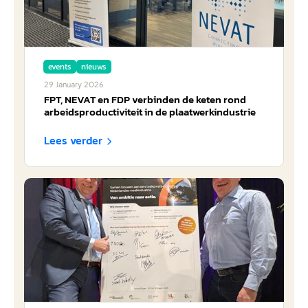
events
nieuws
29
January
2026
FPT, NEVAT en FDP verbinden de keten rond
arbeidsproductiviteit in de plaatwerkindustrie
Lees verder
