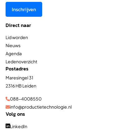
Inschrijven
Direct naar
Lid worden
Nieuws
Agenda
Ledenoverzicht
Postadres
Maresingel 31
2316 HB Leiden
088-4008550

info@productietechnologie.nl

Volg ons
LinkedIn
