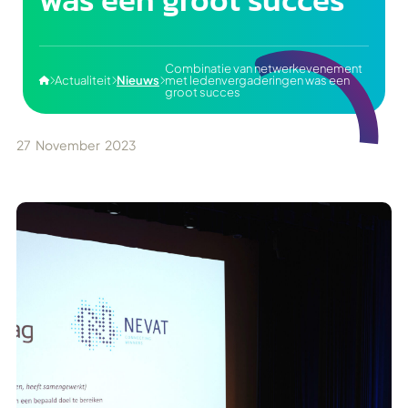
Combinatie van netwerkevenement
Actualiteit
Nieuws
met ledenvergaderingen was een




groot succes
27
November
2023