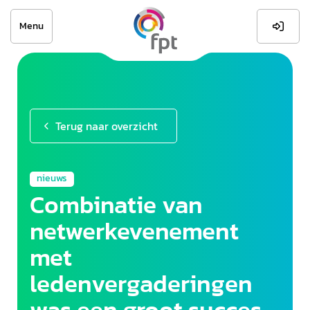
Menu

Terug naar overzicht
nieuws
Combinatie van
netwerkevenement
met
ledenvergaderingen
was een groot succes