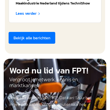
Maakindustrie Nederland tijdens TechniShow
Lees verder

Bekijk alle berichten
Word nu lid van FPT!
Vergroot je netwerk, kennis en
marktkansen!
Direct lid worden van FPT? Dat kan! Stuur het
ingevulde aanmeldingsformulier naar het