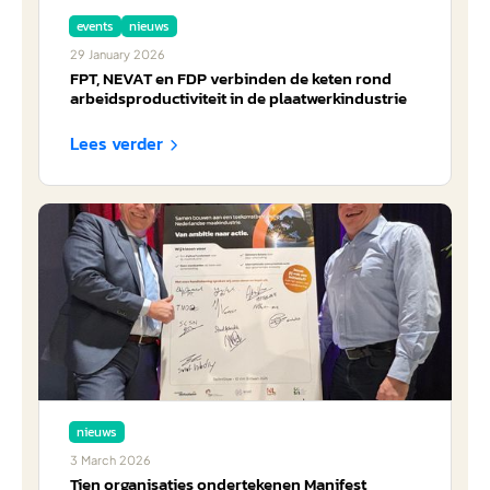
events
nieuws
29
January
2026
FPT, NEVAT en FDP verbinden de keten rond
arbeidsproductiviteit in de plaatwerkindustrie
Lees verder

nieuws
3
March
2026
Tien organisaties ondertekenen Manifest