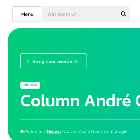
Menu
Terug naar overzicht
nieuws
Column André G
Actualiteit
Nieuws
Column André Gaalman: Strategie



