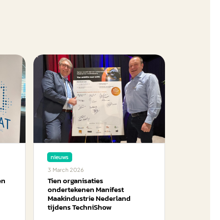
nieuws
3
March
2026
en
Tien organisaties
ondertekenen Manifest
Maakindustrie Nederland
tijdens TechniShow