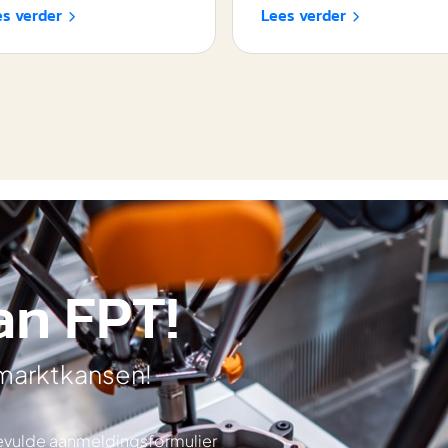
es verder
Lees verder


an FPT!
 marktkansen!
ngevulde aanmeldingsformulier