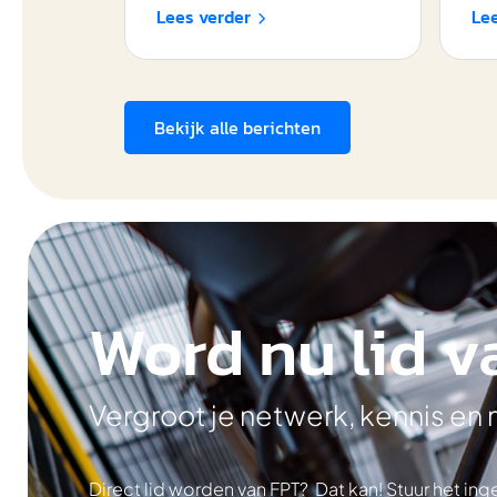
Lees verder
Le

Bekijk alle berichten
Word nu lid v
Vergroot je netwerk, kennis en
Direct lid worden van FPT? Dat kan! Stuur het i