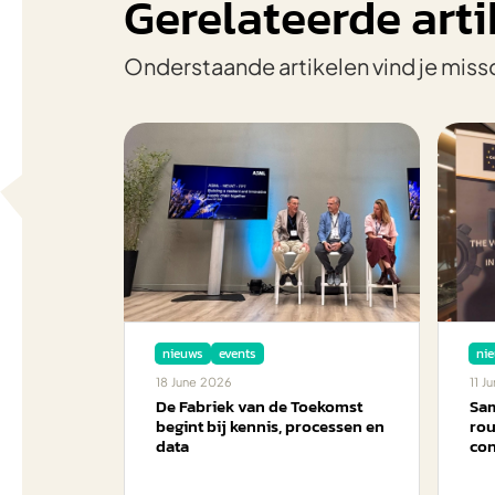
Gerelateerde arti
Onderstaande artikelen vind je miss
nieuws
events
ni
18
June
2026
11
Ju
De Fabriek van de Toekomst
Sam
begint bij kennis, processen en
rou
data
con