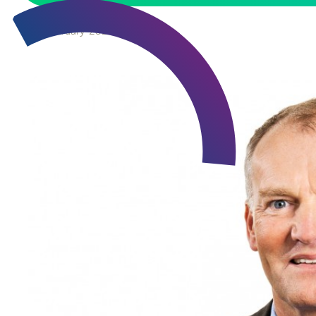
27
February
2023