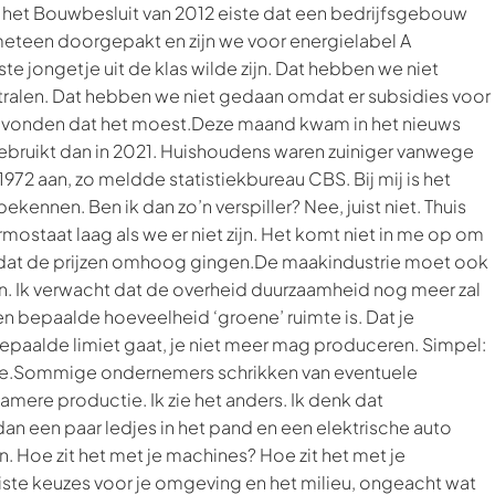
 het Bouwbesluit van 2012 eiste dat een bedrijfsgebouw
teen doorgepakt en zijn we voor energielabel A
jongetje uit de klas wilde zijn. Dat hebben we niet
ralen. Dat hebben we niet gedaan omdat er subsidies voor
 vonden dat het moest.Deze maand kwam in het nieuws
gebruikt dan in 2021. Huishoudens waren zuiniger vanwege
972 aan, zo meldde statistiekbureau CBS. Bij mij is het
kennen. Ben ik dan zo’n verspiller? Nee, juist niet. Thuis
ermostaat laag als we er niet zijn. Het komt niet in me op om
ordat de prijzen omhoog gingen.De maakindustrie moet ook
. Ik verwacht dat de overheid duurzaamheid nog meer zal
 een bepaalde hoeveelheid ‘groene’ ruimte is. Dat je
epaalde limiet gaat, je niet meer mag produceren. Simpel:
ie.Sommige ondernemers schrikken van eventuele
ere productie. Ik zie het anders. Ik denk dat
 een paar ledjes in het pand en een elektrische auto
. Hoe zit het met je machines? Hoe zit het met je
uiste keuzes voor je omgeving en het milieu, ongeacht wat