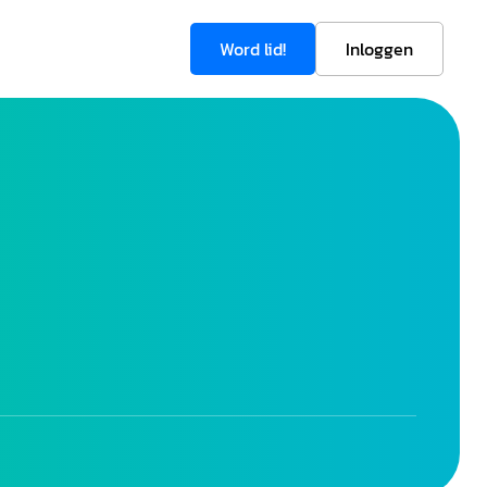
Word lid!
Inloggen
e