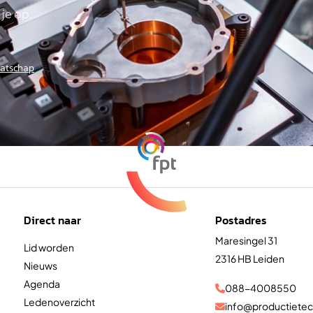
 je op.
aatschap
Direct naar
Postadres
Maresingel 31
Lid worden
2316 HB Leiden
Nieuws
Agenda
088-4008550

Ledenoverzicht
info@productietec
