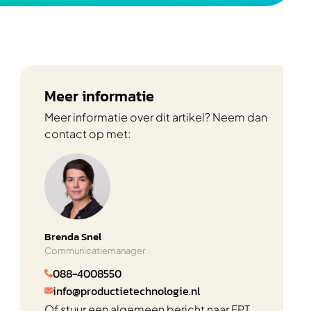
Meer informatie
Meer informatie over dit artikel? Neem dan
contact op met:
Brenda Snel
Communicatiemanager
088-4008550

info@productietechnologie.nl

Of stuur een algemeen bericht naar FPT.