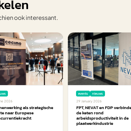
kelen
chien ook interessant.
euws
events
nieuws
ne
2026
29
January
2026
enwerking als strategische
FPT, NEVAT en FDP verbind
te naar Europese
de keten rond
currentiekracht
arbeidsproductiviteit in de
plaatwerkindustrie