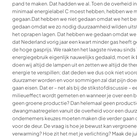
pand te maken. Dat hadden we al. Toen de overheid in
minimaal energielabel C moest hebben, hebben we me
gegaan.Dat hebben we niet gedaan omdat we het beste 
gedaan omdat we zo nodig duurzaamheid wilden uitst
het oprapen lagen. Dat hebben we gedaan omdat we
dat Nederland vorig jaar een kwart minder gas heeft 
de hoge gasprijs. We raakten het laagste niveau sinds 1
energiegebruik eigenlijk nauwelijks gedaald, moet ik be
doen wij altijd de lampen uit en zetten we altijd de th
energie te verspillen; dat deden we dus ook niet vo
duurzamer worden en voor sommigen zal dat pijn doen
gaan eisen. Dat er – net als bij de stikstofdiscussie –
milieueffect wordt gemeten en wanneer je over een b
geen groene productie? Dan helemaal geen product
dwangmaatregelen vanuit de overheid voor een duurzam
ondernemers keuzes moeten maken die verder gaan dan
voor de deur. De vraag is hoe je bewust kan vergroenen
verwarming? Hoe zit het met je verlichting? Maak de j