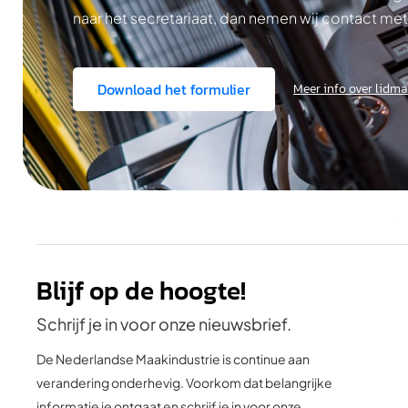
naar het secretariaat, dan nemen wij contact met
Download het formulier
Meer info over lidm
Blijf op de hoogte!
Schrijf je in voor onze nieuwsbrief.
De Nederlandse Maakindustrie is continue aan
verandering onderhevig. Voorkom dat belangrijke
informatie je ontgaat en schrijf je in voor onze