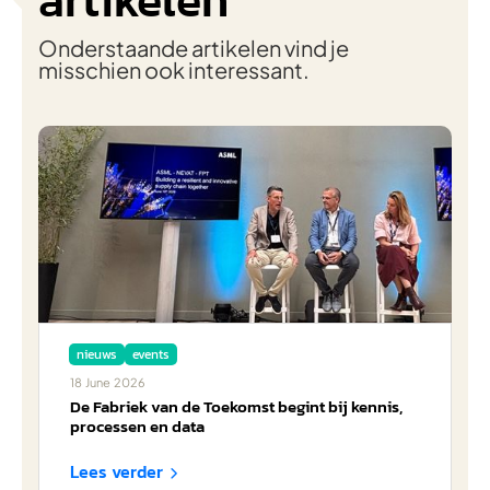
artikelen
Onderstaande artikelen vind je
misschien ook interessant.
nieuws
events
18
June
2026
De Fabriek van de Toekomst begint bij kennis,
processen en data
Lees verder
