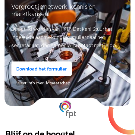
Vergroot je netwerk, kennis en
marktkansen!
Direct lid worden van FPT? Dat kan! Stuur het
ingevulde aanmeldingsformulier naar het
secretariaat, dan nemen wij contact met je op.
Download het formulier
Meer info over lidmaatschap
Blijf op de hoogte!