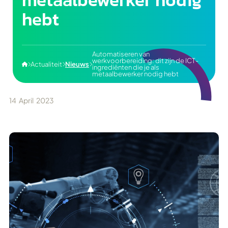
hebt
Automatiseren van
werkvoorbereiding: dit zijn de ICT-
Actualiteit
Nieuws




ingrediënten die je als
metaalbewerker nodig hebt
14
April
2023