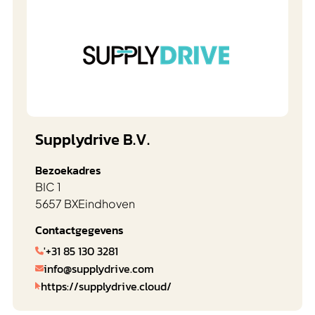
Supplydrive B.V.
Bezoekadres
BIC 1
5657 BX
Eindhoven
Contactgegevens
'+31 85 130 3281

info@supplydrive.com

https://supplydrive.cloud/
