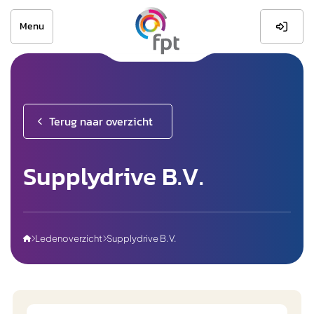
Menu

Terug naar overzicht
Supplydrive B.V.
Ledenoverzicht
Supplydrive B.V.


