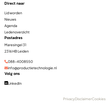
Direct naar
Lid worden
Nieuws
Agenda
Ledenoverzicht
Postadres
Maresingel 31
2316 HB Leiden
088-4008550

info@productietechnologie.nl

Volg ons
LinkedIn

Privacy
Disclaimer
Cookies