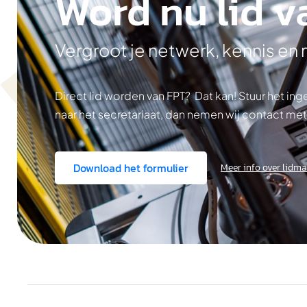
Word nu lid v
Vergroot je netwerk, kennis en
Direct lid worden van FPT? Dat kan! Stuur het i
naar het secretariaat, dan nemen wij contact met
Download het formulier
Meer info over lidm