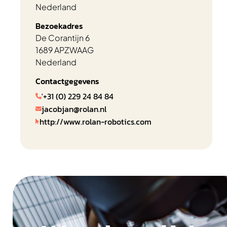
Nederland
Bezoekadres
De Corantijn 6
1689 AP
ZWAAG
Nederland
Contactgegevens
'+31 (0) 229 24 84 84

jacobjan@rolan.nl

http://www.rolan-robotics.com
