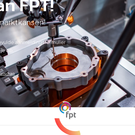
an FPT!
 marktkansen!
ngevulde aanmeldingsformulier
 je op.
aatschap