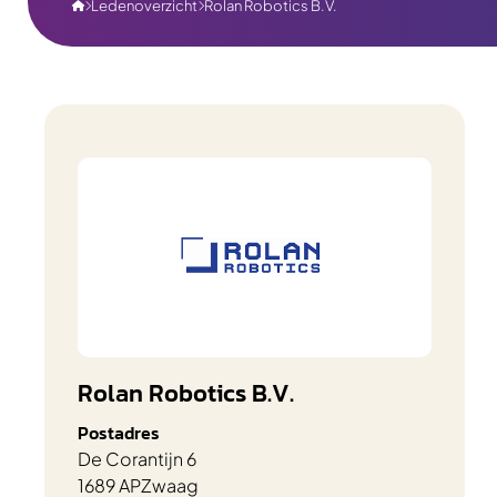
Ledenoverzicht
Rolan Robotics B.V.



Rolan Robotics B.V.
Postadres
De Corantijn 6
1689 AP
Zwaag