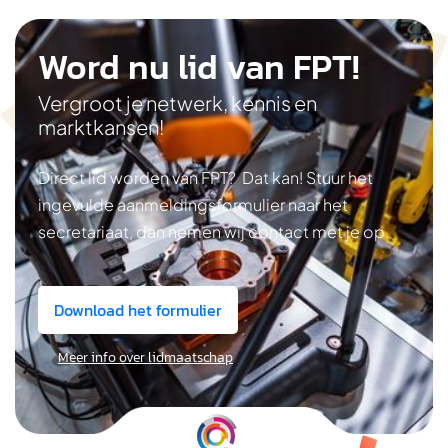
Word nu lid van FPT!
Vergroot je netwerk, kennis en
marktkansen!
Direct lid worden van FPT? Dat kan! Stuur het
ingevulde aanmeldingsformulier naar het
secretariaat, dan nemen wij contact met je op.
Download het formulier
Meer info over lidmaatschap