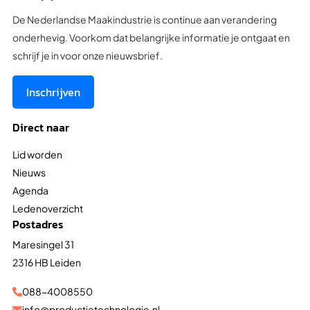
De Nederlandse Maakindustrie is continue aan verandering
onderhevig. Voorkom dat belangrijke informatie je ontgaat en
schrijf je in voor onze nieuwsbrief.
Inschrijven
Direct naar
Lid worden
Nieuws
Agenda
Ledenoverzicht
Postadres
Maresingel 31
2316 HB Leiden
088-4008550

info@productietechnologie.nl
