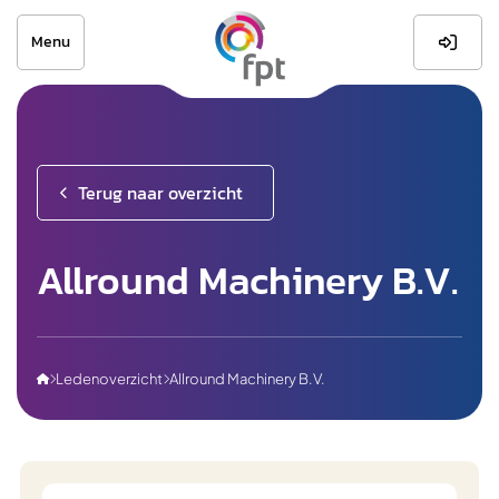
Menu

Terug naar overzicht
Allround Machinery B.V.
Ledenoverzicht
Allround Machinery B.V.


