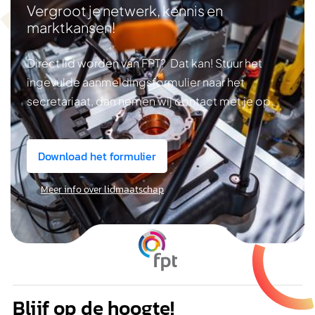
Vergroot je netwerk, kennis en
marktkansen!
Direct lid worden van FPT? Dat kan! Stuur het
ingevulde aanmeldingsformulier naar het
secretariaat, dan nemen wij contact met je op.
Download het formulier
Meer info over lidmaatschap
Blijf op de hoogte!